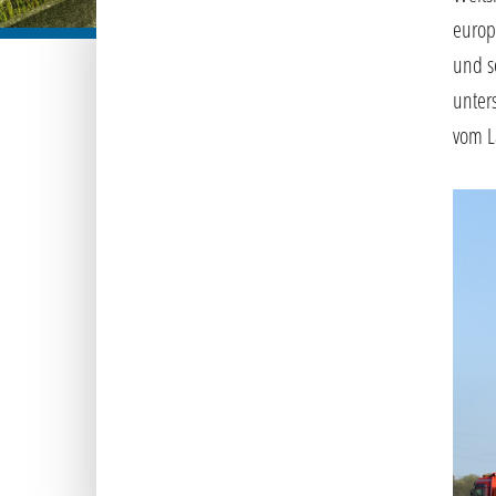
europ
und s
unter
vom L