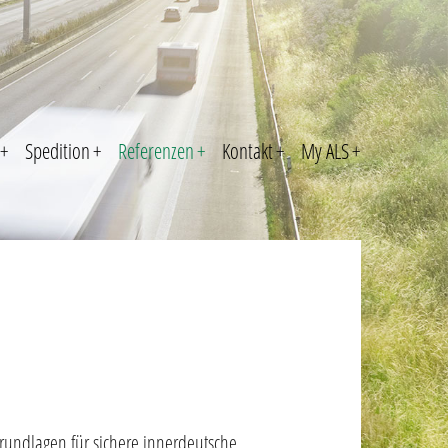
+
Spedition
+
Referenzen
+
Kontakt
+
My ALS
+
rundlagen für sichere innerdeutsche,