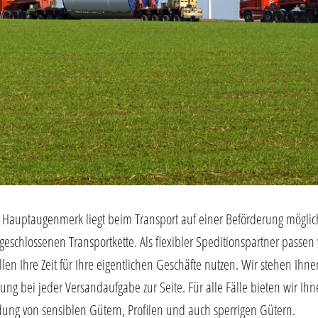
 Hauptaugenmerk liegt beim Transport auf einer Beförderung mögli
 geschlossenen Transportkette. Als flexibler Speditionspartner pass
ollen Ihre Zeit für Ihre eigentlichen Geschäfte nutzen. Wir stehen I
rung bei jeder Versandaufgabe zur Seite. Für alle Fälle bieten wir I
dung von sensiblen Gütern, Profilen und auch sperrigen Gütern.