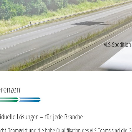
ALS-Spedition
erenzen
viduelle Lösungen – für jede Branche
icht, Teamgeist und die hohe Qualifikation des ALS-Teams sind die G