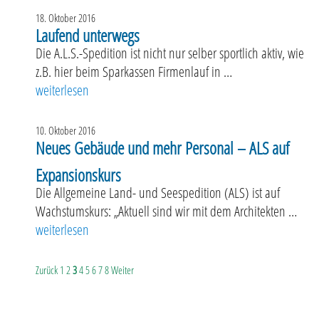
18. Oktober 2016
Laufend unterwegs
Die A.L.S.-Spedition ist nicht nur selber sportlich aktiv, wie
z.B. hier beim Sparkassen Firmenlauf in …
„Laufend unterwegs“
weiterlesen
10. Oktober 2016
Neues Gebäude und mehr Personal – ALS auf
Expansionskurs
Die Allgemeine Land- und Seespedition (ALS) ist auf
Wachstumskurs: „Aktuell sind wir mit dem Architekten …
„Neues Gebäude und mehr Personal – ALS auf Expansionsk
weiterlesen
Zurück
1
2
3
4
5
6
7
8
Weiter