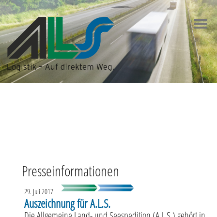
Zum
Inhalt
springen
Presseinformationen
29. Juli 2017
Auszeichnung für A.L.S.
Die Allgemeine Land- und Seespedition (A.L.S.) gehört in