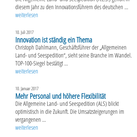
diesem Jahr zu den Innovationsführern des deutschen …
„Auszeichnung für A.L.S.“
weiterlesen
10. Juli 2017
Innovation ist ständig ein Thema
Christoph Dahlmann, Geschäftsführer der „Allgemeinen
Land- und Seespedition“, sieht seine Branche im Wandel.
TOP-100-Siegel bestätigt …
„Innovation ist ständig ein Thema“
weiterlesen
10. Januar 2017
Mehr Personal und höhere Flexibilität
Die Allgemeine Land- und Seespedition (ALS) blickt
optimistisch in die Zukunft. Die Umsatzsteigerungen im
vergangenen …
„Mehr Personal und höhere Flexibilität“
weiterlesen