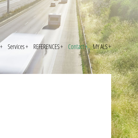
+
Services
+
REFERENCES
+
Contact
+
MY ALS
+