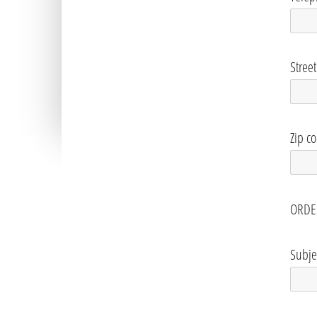
Street
Zip c
ORDER
Subje