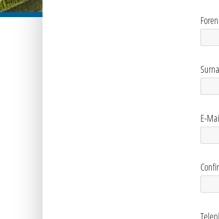
Fore
Surn
E-Mai
Confi
Telep