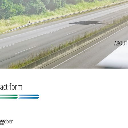
ABOUT
act form
aggeber