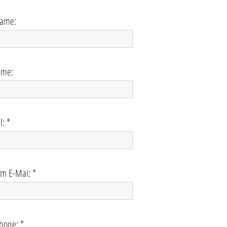
name:
ame:
l: *
rm E-Mai: *
hone: *