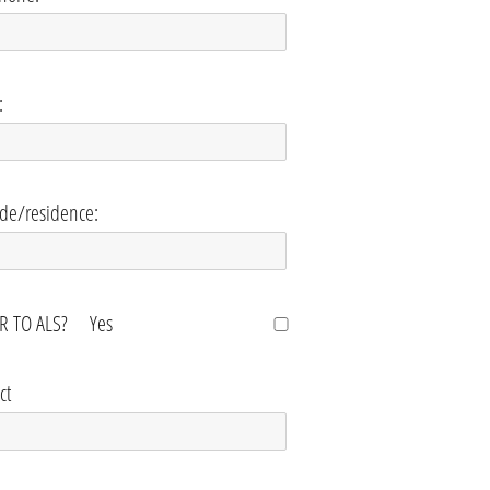
:
ode/residence:
 TO ALS?
Yes
ct